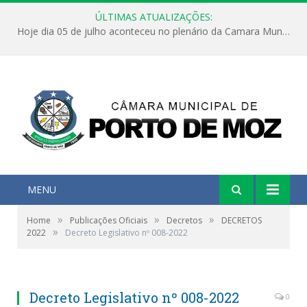
ÚLTIMAS ATUALIZAÇÕES:
Hoje dia 05 de julho aconteceu no plenário da Camara Municipal de Porto de Moz a Sessão Solene de Abertura dos Trabalhos Legislativos 2º Período da 23ª Legislatura
MENU
»
»
»
Home
Publicações Oficiais
Decretos
DECRETOS
»
2022
Decreto Legislativo nº 008-2022
Decreto Legislativo nº 008-2022
0