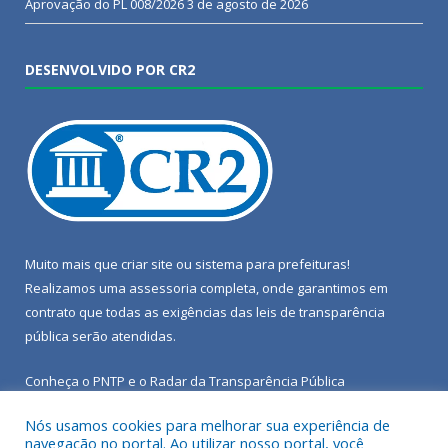
Aprovação do PL 008/2026
3 de agosto de 2026
DESENVOLVIDO POR CR2
Muito mais que
criar site
ou
sistema para prefeituras
!
Realizamos uma
assessoria
completa, onde garantimos em
contrato que todas as exigências das
leis de transparência
pública
serão atendidas.
Conheça o
PNTP
e o
Radar da Transparência Pública
Nós usamos cookies para melhorar sua experiência de
navegação no portal. Ao utilizar nosso portal, você