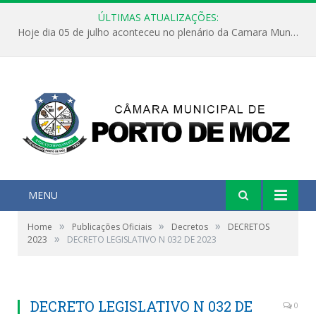
ÚLTIMAS ATUALIZAÇÕES:
Hoje dia 05 de julho aconteceu no plenário da Camara Municipal de Porto de Moz a Sessão Solene de Abertura dos Trabalhos Legislativos 2º Período da 23ª Legislatura
MENU
»
»
»
Home
Publicações Oficiais
Decretos
DECRETOS
»
2023
DECRETO LEGISLATIVO N 032 DE 2023
DECRETO LEGISLATIVO N 032 DE
0