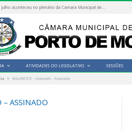
Hoje dia 05 de julho aconteceu no plenário da Camara Municipal de Porto de Moz a Sessão Solene de Abertura dos Trabalhos Legislativos 2º Período da 23ª Legislatura
RA
ATIVIDADES DO LEGISLATIVO
SESSÕES
»
cia
BALANCETE – Assinado – Assinado
 – ASSINADO