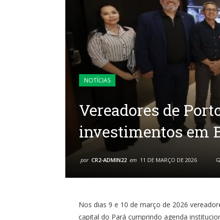
NOTÍCIAS
Vereadores de Port
investimentos em 
por
CR2-ADMIN22
em
11 DE MARÇO DE 2026
Nos dias 9 e 10 de março de 2026 vereador
capital do Pará cumprindo agenda instituci