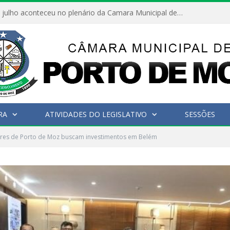
Hoje dia 05 de julho aconteceu no plenário da Camara Municipal de Porto de Moz a Sessão Solene de Abertura dos Trabalhos Legislativos 2º Período da 23ª Legislatura
RA
ATIVIDADES DO LEGISLATIVO
SESSÕES
res de Porto de Moz buscam investimentos em Belém