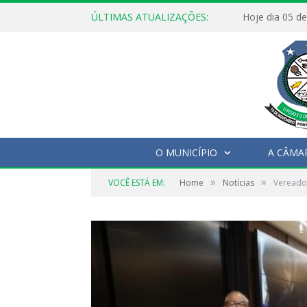
ÚLTIMAS ATUALIZAÇÕES:
O MUNICÍPIO
A CÂMA
»
»
VOCÊ ESTÁ EM:
Home
Notícias
Vereado