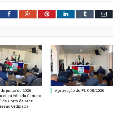
tter
Facebook
Google+
Pinterest
LinkedIn
Tumblr
Email
 de junho de 2026
Aprovação do PL 008/2026
u no prédio da Camara
l de Porto de Moz
Sessão Ordinária