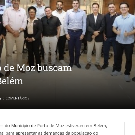
o de Moz buscam
Belém
0 COMENTÁRIOS
es do Município de Porto de Moz estiveram em Belém,
onal para apresentar as demandas da população do