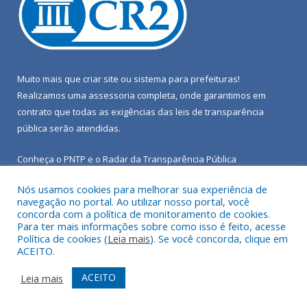
Muito mais que
criar site
ou
sistema para prefeituras
!
Realizamos uma
assessoria
completa, onde garantimos em
contrato que todas as exigências das
leis de transparência
pública
serão atendidas.
Conheça o
PNTP
e o
Radar da Transparência Pública
Nós usamos cookies para melhorar sua experiência de
navegação no portal. Ao utilizar nosso portal, você
concorda com a política de monitoramento de cookies.
Para ter mais informações sobre como isso é feito, acesse
Todos os direitos reservados a Câmara Municipal de Porto de
Política de cookies (
Leia mais
). Se você concorda, clique em
Moz.
ACEITO.
Mapa do Site
Acessar Área Administrativa
ACEITO
Leia mais
Acessar Webmail