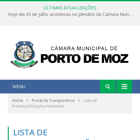
ÚLTIMAS ATUALIZAÇÕES:
Hoje dia 05 de julho aconteceu no plenário da Camara Municipal de Porto de Moz a Sessão Solene de Abertura dos Trabalhos Legislativos 2º Período da 23ª Legislatura
MENU
»
»
Home
Portal da Transparência
Lista de
Presença/Votações Nominais
LISTA DE