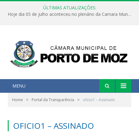
ÚLTIMAS ATUALIZAÇÕES:
Hoje dia 05 de julho aconteceu no plenário da Camara Municipal de Porto de Moz a Sessão Solene de Abertura dos Trabalhos Legislativos 2º Período da 23ª Legislatura
MENU
»
»
Home
Portal da Transparência
oficio1 – Assinado
OFICIO1 – ASSINADO