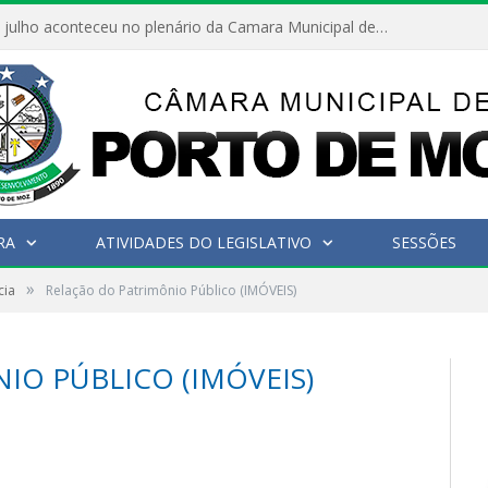
Hoje dia 05 de julho aconteceu no plenário da Camara Municipal de Porto de Moz a Sessão Solene de Abertura dos Trabalhos Legislativos 2º Período da 23ª Legislatura
RA
ATIVIDADES DO LEGISLATIVO
SESSÕES
»
cia
Relação do Patrimônio Público (IMÓVEIS)
IO PÚBLICO (IMÓVEIS)