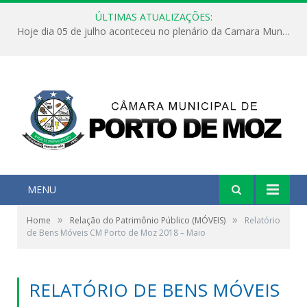
ÚLTIMAS ATUALIZAÇÕES:
Hoje dia 05 de julho aconteceu no plenário da Camara Municipal de Porto de Moz a Sessão Solene de Abertura dos Trabalhos Legislativos 2º Período da 23ª Legislatura
MENU
»
»
Home
Relação do Patrimônio Público (MÓVEIS)
Relatório
de Bens Móveis CM Porto de Moz 2018 – Maio
RELATÓRIO DE BENS MÓVEIS