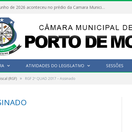
No dia 15 de junho de 2026 aconteceu no prédio da Camara Municipal de Porto de Moz /Pará a Sessão Ordinária
RA
ATIVIDADES DO LEGISLATIVO
SESSÕES
»
iscal (RGF)
RGF 2º QUAD 2017 – Assinado
SSINADO