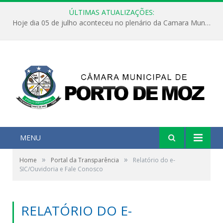
ÚLTIMAS ATUALIZAÇÕES:
Hoje dia 05 de julho aconteceu no plenário da Camara Municipal de Porto de Moz a Sessão Solene de Abertura dos Trabalhos Legislativos 2º Período da 23ª Legislatura
MENU
»
»
Home
Portal da Transparência
Relatório do e-
SIC/Ouvidoria e Fale Conosco
RELATÓRIO DO E-