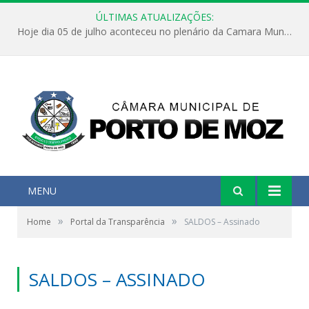
ÚLTIMAS ATUALIZAÇÕES:
Hoje dia 05 de julho aconteceu no plenário da Camara Municipal de Porto de Moz a Sessão Solene de Abertura dos Trabalhos Legislativos 2º Período da 23ª Legislatura
MENU
»
»
Home
Portal da Transparência
SALDOS – Assinado
SALDOS – ASSINADO