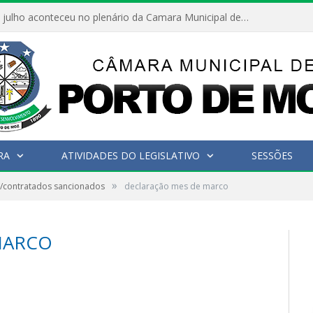
Hoje dia 05 de julho aconteceu no plenário da Camara Municipal de Porto de Moz a Sessão Solene de Abertura dos Trabalhos Legislativos 2º Período da 23ª Legislatura
RA
ATIVIDADES DO LEGISLATIVO
SESSÕES
»
es/contratados sancionados
declaração mes de marco
MARCO