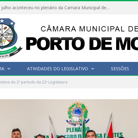
Hoje dia 05 de julho aconteceu no plenário da Camara Municipal de Porto de Moz a Sessão Solene de Abertura dos Trabalhos Legislativos 2º Período da 23ª Legislatura
RA
ATIVIDADES DO LEGISLATIVO
SESSÕES
olene do 2º período da 22ª Legislatura