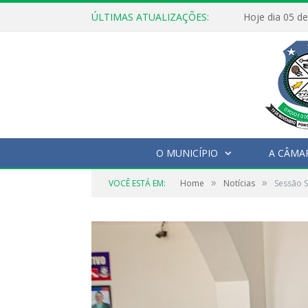
ÚLTIMAS ATUALIZAÇÕES:
O MUNICÍPIO
A CÂMA
»
»
VOCÊ ESTÁ EM:
Home
Notícias
Sessão S