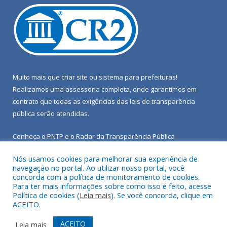
Muito mais que
criar site
ou
sistema para prefeituras
!
Realizamos uma
assessoria
completa, onde garantimos em
contrato que todas as exigências das
leis de transparência
pública
serão atendidas.
Conheça o
PNTP
e o
Radar da Transparência Pública
Nós usamos cookies para melhorar sua experiência de
navegação no portal. Ao utilizar nosso portal, você
concorda com a política de monitoramento de cookies.
Para ter mais informações sobre como isso é feito, acesse
Todos os direitos reservados a Câmara Municipal de Porto de
Política de cookies (
Leia mais
). Se você concorda, clique em
Moz.
ACEITO.
Mapa do Site
Acessar Área Administrativa
ACEITO
Leia mais