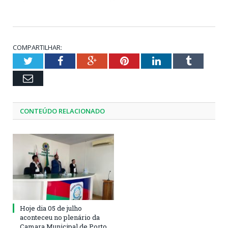
COMPARTILHAR:
Twitter
Facebook
Google+
Pinterest
LinkedIn
Tumblr
Email
CONTEÚDO RELACIONADO
Hoje dia 05 de julho
aconteceu no plenário da
Camara Municipal de Porto