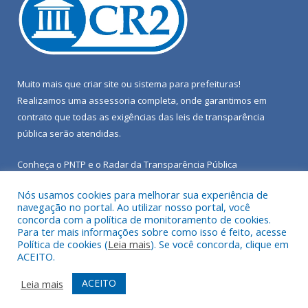
Muito mais que
criar site
ou
sistema para prefeituras
!
Realizamos uma
assessoria
completa, onde garantimos em
contrato que todas as exigências das
leis de transparência
pública
serão atendidas.
Conheça o
PNTP
e o
Radar da Transparência Pública
Nós usamos cookies para melhorar sua experiência de
navegação no portal. Ao utilizar nosso portal, você
concorda com a política de monitoramento de cookies.
Para ter mais informações sobre como isso é feito, acesse
Todos os direitos reservados a Câmara Municipal de Porto de
Política de cookies (
Leia mais
). Se você concorda, clique em
Moz.
ACEITO.
Mapa do Site
Acessar Área Administrativa
ACEITO
Leia mais
Acessar Webmail