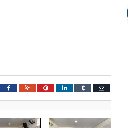
tter
Facebook
Google+
Pinterest
LinkedIn
Tumblr
Email