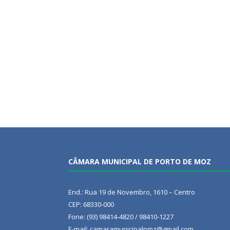
CÂMARA MUNICIPAL DE PORTO DE MOZ
End.: Rua 19 de Novembro, 1610 – Centro
CEP: 68330-000
Fone: (93) 98414-4820 / 98410-1227
E-mail: camaramunicipalpmz@gmail.com