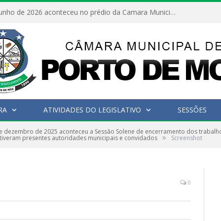
No dia 15 de junho de 2026 aconteceu no prédio da Camara Municipal de Porto de Moz /Pará a Sessão Ordinária
RA
ATIVIDADES DO LEGISLATIVO
SESSÕES
e dezembro de 2025 aconteceu a Sessão Solene de encerramento dos trabalhos 
»
stiveram presentes autoridades municipais e convidados
Screenshot
0