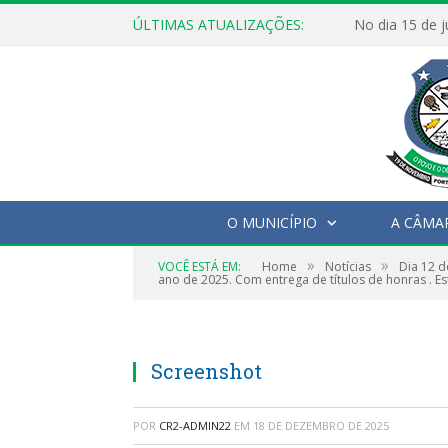
ÚLTIMAS ATUALIZAÇÕES:
O MUNICÍPIO
A CÂMA
»
»
VOCÊ ESTÁ EM:
Home
Notícias
Dia 12 d
ano de 2025. Com entrega de títulos de honras . E
Screenshot
POR
CR2-ADMIN22
EM
18 DE DEZEMBRO DE 2025