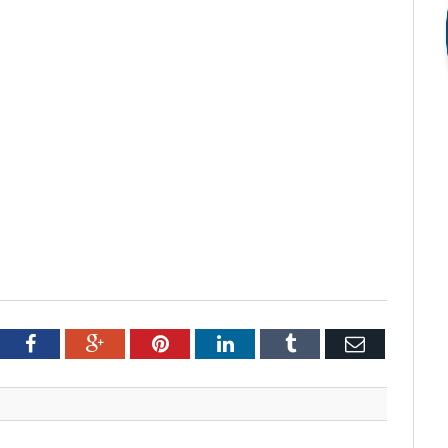
tter
Facebook
Google+
Pinterest
LinkedIn
Tumblr
Email