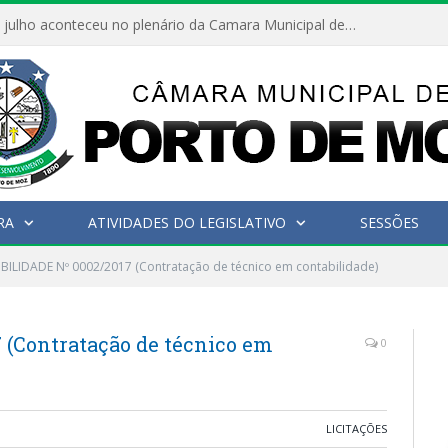
Hoje dia 05 de julho aconteceu no plenário da Camara Municipal de Porto de Moz a Sessão Solene de Abertura dos Trabalhos Legislativos 2º Período da 23ª Legislatura
RA
ATIVIDADES DO LEGISLATIVO
SESSÕES
IBILIDADE Nº 0002/2017 (Contratação de técnico em contabilidade)
 (Contratação de técnico em
0
LICITAÇÕES