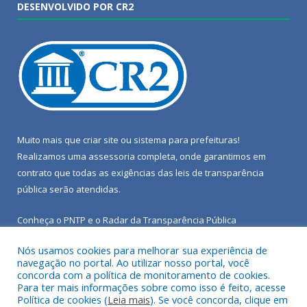
DESENVOLVIDO POR CR2
Muito mais que
criar site
ou
sistema para prefeituras
!
Realizamos uma
assessoria
completa, onde garantimos em
contrato que todas as exigências das
leis de transparência
pública
serão atendidas.
Conheça o
PNTP
e o
Radar da Transparência Pública
Nós usamos cookies para melhorar sua experiência de
navegação no portal. Ao utilizar nosso portal, você
concorda com a política de monitoramento de cookies.
Para ter mais informações sobre como isso é feito, acesse
Todos os direitos reservados a Câmara Municipal de Porto de
Política de cookies (
Leia mais
). Se você concorda, clique em
Moz.