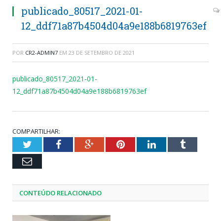
publicado_80517_2021-01-
12_ddf71a87b4504d04a9e188b6819763ef
POR
CR2-ADMIN7
EM
23 DE SETEMBRO DE 2021
publicado_80517_2021-01-
12_ddf71a87b4504d04a9e188b6819763ef
COMPARTILHAR:
Twitter
Facebook
Google+
Pinterest
LinkedIn
Tumblr
Email
CONTEÚDO RELACIONADO