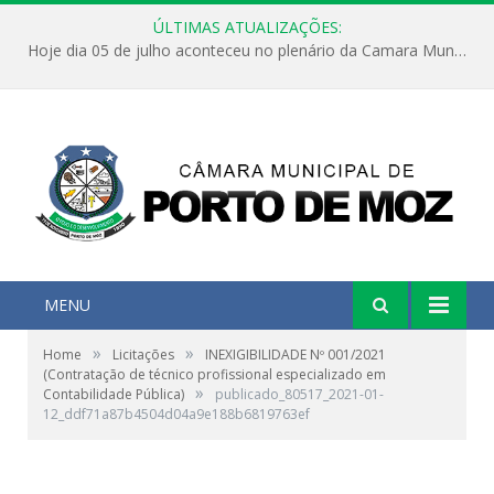
ÚLTIMAS ATUALIZAÇÕES:
Hoje dia 05 de julho aconteceu no plenário da Camara Municipal de Porto de Moz a Sessão Solene de Abertura dos Trabalhos Legislativos 2º Período da 23ª Legislatura
MENU
»
»
Home
Licitações
INEXIGIBILIDADE Nº 001/2021
(Contratação de técnico profissional especializado em
»
Contabilidade Pública)
publicado_80517_2021-01-
12_ddf71a87b4504d04a9e188b6819763ef