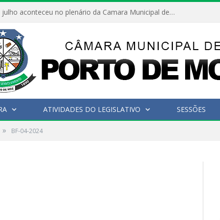
Hoje dia 05 de julho aconteceu no plenário da Camara Municipal de Porto de Moz a Sessão Solene de Abertura dos Trabalhos Legislativos 2º Período da 23ª Legislatura
RA
ATIVIDADES DO LEGISLATIVO
SESSÕES
»
BF-04-2024