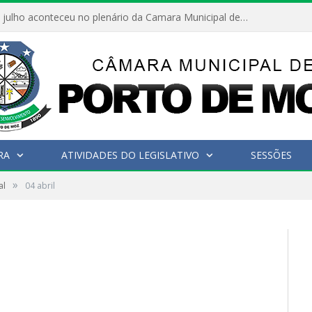
Hoje dia 05 de julho aconteceu no plenário da Camara Municipal de Porto de Moz a Sessão Solene de Abertura dos Trabalhos Legislativos 2º Período da 23ª Legislatura
RA
ATIVIDADES DO LEGISLATIVO
SESSÕES
»
al
04 abril