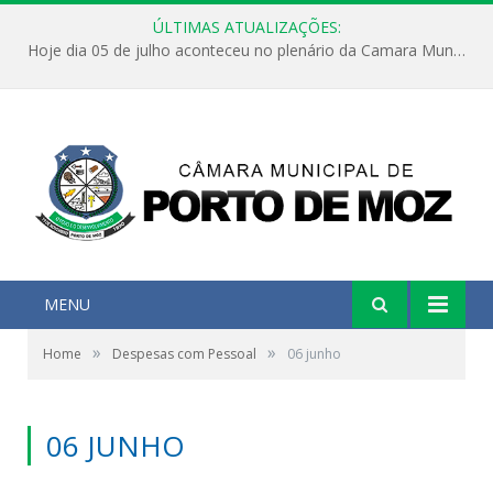
ÚLTIMAS ATUALIZAÇÕES:
Hoje dia 05 de julho aconteceu no plenário da Camara Municipal de Porto de Moz a Sessão Solene de Abertura dos Trabalhos Legislativos 2º Período da 23ª Legislatura
MENU
»
»
Home
Despesas com Pessoal
06 junho
06 JUNHO