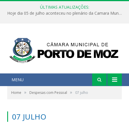
ÚLTIMAS ATUALIZAÇÕES:
Hoje dia 05 de julho aconteceu no plenário da Camara Municipal de Porto de Moz a Sessão Solene de Abertura dos Trabalhos Legislativos 2º Período da 23ª Legislatura
MENU
»
»
Home
Despesas com Pessoal
07 julho
07 JULHO