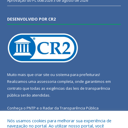
Aprovação do PL 008/2026
3 de agosto de 2026
DESENVOLVIDO POR CR2
Muito mais que
criar site
ou
sistema para prefeituras
!
Realizamos uma
assessoria
completa, onde garantimos em
contrato que todas as exigências das
leis de transparência
pública
serão atendidas.
Conheça o
PNTP
e o
Radar da Transparência Pública
Nós usamos cookies para melhorar sua experiência de
navegação no portal. Ao utilizar nosso portal, você