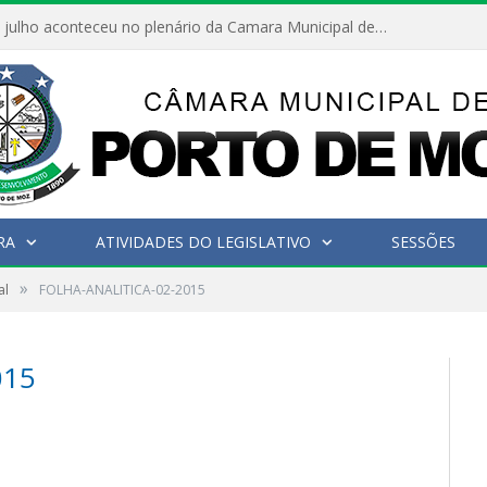
Hoje dia 05 de julho aconteceu no plenário da Camara Municipal de Porto de Moz a Sessão Solene de Abertura dos Trabalhos Legislativos 2º Período da 23ª Legislatura
RA
ATIVIDADES DO LEGISLATIVO
SESSÕES
»
al
FOLHA-ANALITICA-02-2015
015