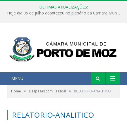
ÚLTIMAS ATUALIZAÇÕES:
Hoje dia 05 de julho aconteceu no plenário da Camara Municipal de Porto de Moz a Sessão Solene de Abertura dos Trabalhos Legislativos 2º Período da 23ª Legislatura
MENU
»
»
Home
Despesas com Pessoal
RELATORIO-ANALITICO
RELATORIO-ANALITICO