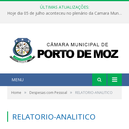
ÚLTIMAS ATUALIZAÇÕES:
Hoje dia 05 de julho aconteceu no plenário da Camara Municipal de Porto de Moz a Sessão Solene de Abertura dos Trabalhos Legislativos 2º Período da 23ª Legislatura
MENU
»
»
Home
Despesas com Pessoal
RELATORIO-ANALITICO
RELATORIO-ANALITICO