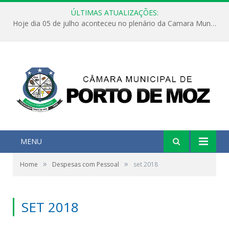
ÚLTIMAS ATUALIZAÇÕES:
Hoje dia 05 de julho aconteceu no plenário da Camara Municipal de Porto de Moz a Sessão Solene de Abertura dos Trabalhos Legislativos 2º Período da 23ª Legislatura
MENU
»
»
Home
Despesas com Pessoal
set 2018
SET 2018