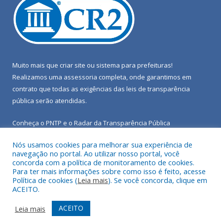
Muito mais que
criar site
ou
sistema para prefeituras
!
Realizamos uma
assessoria
completa, onde garantimos em
contrato que todas as exigências das
leis de transparência
pública
serão atendidas.
Conheça o
PNTP
e o
Radar da Transparência Pública
Nós usamos cookies para melhorar sua experiência de
navegação no portal. Ao utilizar nosso portal, você
concorda com a política de monitoramento de cookies.
Para ter mais informações sobre como isso é feito, acesse
Todos os direitos reservados a Câmara Municipal de Porto de
Política de cookies (
Leia mais
). Se você concorda, clique em
Moz.
ACEITO.
Mapa do Site
Acessar Área Administrativa
ACEITO
Leia mais
Acessar Webmail