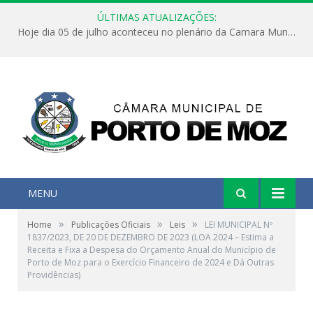
ÚLTIMAS ATUALIZAÇÕES:
Hoje dia 05 de julho aconteceu no plenário da Camara Municipal de Porto de Moz a Sessão Solene de Abertura dos Trabalhos Legislativos 2º Período da 23ª Legislatura
MENU
»
»
»
Home
Publicações Oficiais
Leis
LEI MUNICIPAL Nº
1837/2023, DE 20 DE DEZEMBRO DE 2023 (LOA 2024 – Estima a
Receita e Fixa a Despesa do Orçamento Anual do Município de
Porto de Moz para o Exercício Financeiro de 2024 e Dá Outras
Providências)