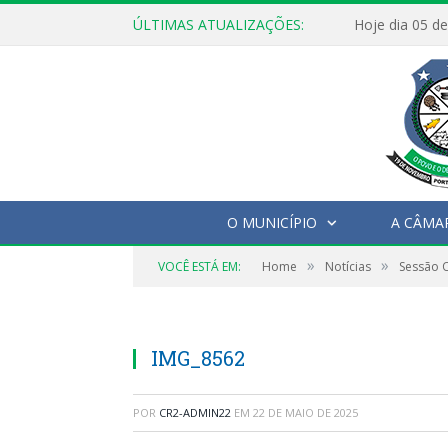
ÚLTIMAS ATUALIZAÇÕES:
O MUNICÍPIO
A CÂMA
»
»
VOCÊ ESTÁ EM:
Home
Notícias
Sessão O
IMG_8562
POR
CR2-ADMIN22
EM
22 DE MAIO DE 2025