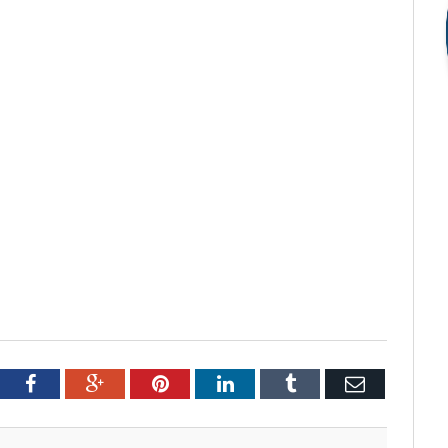
tter
Facebook
Google+
Pinterest
LinkedIn
Tumblr
Email