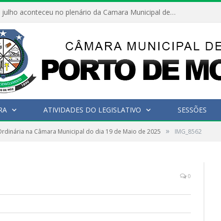
Hoje dia 05 de julho aconteceu no plenário da Camara Municipal de Porto de Moz a Sessão Solene de Abertura dos Trabalhos Legislativos 2º Período da 23ª Legislatura
RA
ATIVIDADES DO LEGISLATIVO
SESSÕES
»
rdinária na Câmara Municipal do dia 19 de Maio de 2025
IMG_8562
0