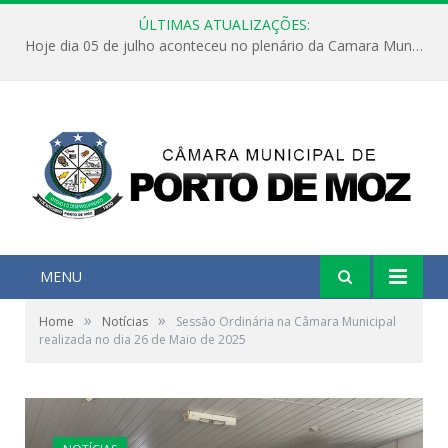
ÚLTIMAS ATUALIZAÇÕES:
Hoje dia 05 de julho aconteceu no plenário da Camara Municipal de Porto de Moz a Sessão Solene de Abertura dos Trabalhos Legislativos 2º Período da 23ª Legislatura
MENU
»
»
Home
Notícias
Sessão Ordinária na Câmara Municipal
realizada no dia 26 de Maio de 2025