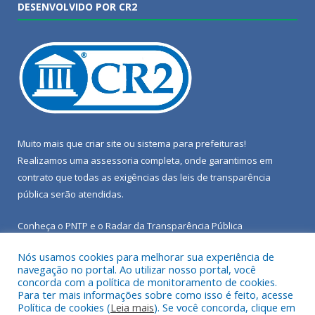
DESENVOLVIDO POR CR2
Muito mais que
criar site
ou
sistema para prefeituras
!
Realizamos uma
assessoria
completa, onde garantimos em
contrato que todas as exigências das
leis de transparência
pública
serão atendidas.
Conheça o
PNTP
e o
Radar da Transparência Pública
Nós usamos cookies para melhorar sua experiência de
navegação no portal. Ao utilizar nosso portal, você
concorda com a política de monitoramento de cookies.
Para ter mais informações sobre como isso é feito, acesse
Todos os direitos reservados a Câmara Municipal de Porto de
Política de cookies (
Leia mais
). Se você concorda, clique em
Moz.