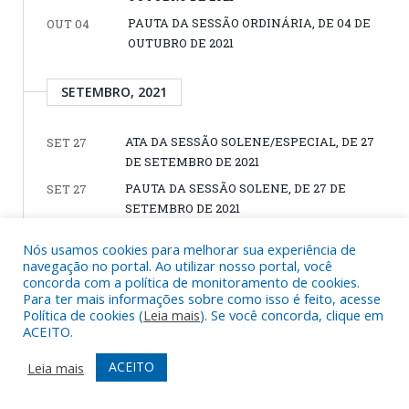
PAUTA DA SESSÃO ORDINÁRIA, DE 04 DE
OUT 04
OUTUBRO DE 2021
SETEMBRO, 2021
ATA DA SESSÃO SOLENE/ESPECIAL, DE 27
SET 27
DE SETEMBRO DE 2021
PAUTA DA SESSÃO SOLENE, DE 27 DE
SET 27
SETEMBRO DE 2021
PROJETO DE LEI Nº 111/2021, DE 21 DE
SET 21
Nós usamos cookies para melhorar sua experiência de
SETEMBRO DE 2021 (Dispõe sobre abertura
navegação no portal. Ao utilizar nosso portal, você
de crédito especial e dá outras providências)
concorda com a política de monitoramento de cookies.
Para ter mais informações sobre como isso é feito, acesse
PROJETO DE LEI Nº 110/2021, DE 21 DE
SET 21
Política de cookies (
Leia mais
). Se você concorda, clique em
SETEMBRO DE 2021 (Dispõe sobre abertura
ACEITO.
de crédito especial e dá outras providências)
ACEITO
Leia mais
PAUTA DA SESSÃO ORDINÁRIA, DE 20 DE
SET 20
SETEMBRO DE 2021