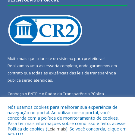
Muito mais que
criar site
ou
sistema para prefeituras
!
Realizamos uma
assessoria
completa, onde garantimos em
contrato que todas as exigências das
leis de transparência
pública
serão atendidas.
Conheça o
PNTP
e o
Radar da Transparência Pública
Nós usamos cookies para melhorar sua experiência de
navegação no portal. Ao utilizar nosso portal, você
concorda com a política de monitoramento de cookies.
Para ter mais informações sobre como isso é feito, acesse
Todos os direitos reservados a Câmara Municipal de Porto de
Política de cookies (
Leia mais
). Se você concorda, clique em
Moz.
ACEITO.