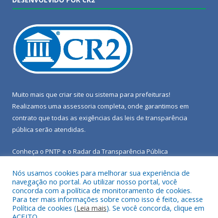
Muito mais que
criar site
ou
sistema para prefeituras
!
Realizamos uma
assessoria
completa, onde garantimos em
contrato que todas as exigências das
leis de transparência
pública
serão atendidas.
Conheça o
PNTP
e o
Radar da Transparência Pública
Nós usamos cookies para melhorar sua experiência de
navegação no portal. Ao utilizar nosso portal, você
concorda com a política de monitoramento de cookies.
Para ter mais informações sobre como isso é feito, acesse
Todos os direitos reservados a Câmara Municipal de Porto de
Política de cookies (
Leia mais
). Se você concorda, clique em
Moz.
ACEITO.