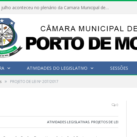
Hoje dia 05 de julho aconteceu no plenário da Camara Municipal de Porto de Moz a Sessão Solene de Abertura dos Trabalhos Legislativos 2º Período da 23ª Legislatura
RA
ATIVIDADES DO LEGISLATIVO
SESSÕES
»
s
PROJETO DE LEI Nº 207/2017
0
ATIVIDADES LEGISLATIVAS
,
PROJETOS DE LEI