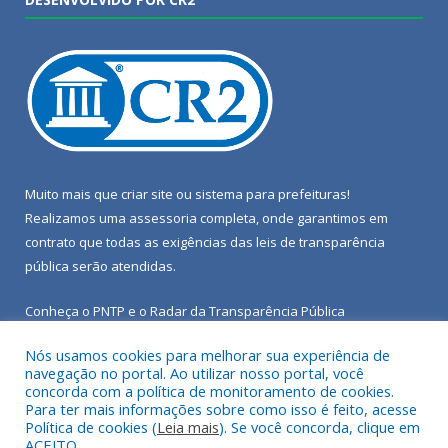
Muito mais que
criar site
ou
sistema para prefeituras
!
Realizamos uma
assessoria
completa, onde garantimos em
contrato que todas as exigências das
leis de transparência
pública
serão atendidas.
Conheça o
PNTP
e o
Radar da Transparência Pública
Nós usamos cookies para melhorar sua experiência de
navegação no portal. Ao utilizar nosso portal, você
concorda com a política de monitoramento de cookies.
Para ter mais informações sobre como isso é feito, acesse
Todos os direitos reservados a Câmara Municipal de Porto de
Política de cookies (
Leia mais
). Se você concorda, clique em
Moz.
ACEITO.