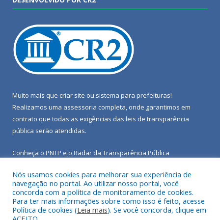
Muito mais que
criar site
ou
sistema para prefeituras
!
Realizamos uma
assessoria
completa, onde garantimos em
contrato que todas as exigências das
leis de transparência
pública
serão atendidas.
Conheça o
PNTP
e o
Radar da Transparência Pública
Nós usamos cookies para melhorar sua experiência de
navegação no portal. Ao utilizar nosso portal, você
concorda com a política de monitoramento de cookies.
Para ter mais informações sobre como isso é feito, acesse
Todos os direitos reservados a Câmara Municipal de Porto de
Política de cookies (
Leia mais
). Se você concorda, clique em
Moz.
ACEITO.