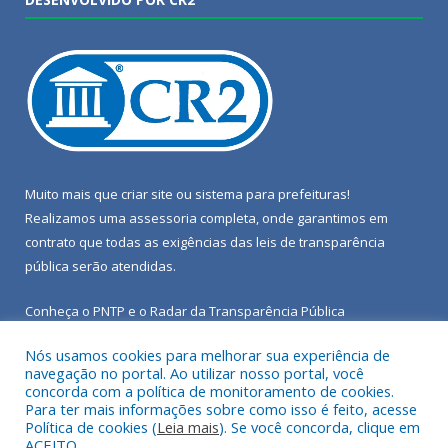
Muito mais que
criar site
ou
sistema para prefeituras
!
Realizamos uma
assessoria
completa, onde garantimos em
contrato que todas as exigências das
leis de transparência
pública
serão atendidas.
Conheça o
PNTP
e o
Radar da Transparência Pública
Nós usamos cookies para melhorar sua experiência de
navegação no portal. Ao utilizar nosso portal, você
concorda com a política de monitoramento de cookies.
Para ter mais informações sobre como isso é feito, acesse
Todos os direitos reservados a Câmara Municipal de Porto de
Política de cookies (
Leia mais
). Se você concorda, clique em
Moz.
ACEITO.