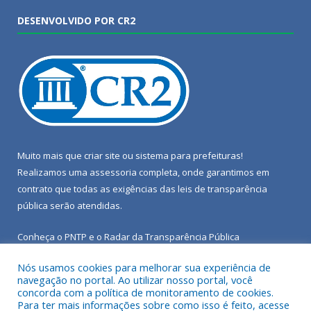
DESENVOLVIDO POR CR2
Muito mais que
criar site
ou
sistema para prefeituras
!
Realizamos uma
assessoria
completa, onde garantimos em
contrato que todas as exigências das
leis de transparência
pública
serão atendidas.
Conheça o
PNTP
e o
Radar da Transparência Pública
Nós usamos cookies para melhorar sua experiência de
navegação no portal. Ao utilizar nosso portal, você
concorda com a política de monitoramento de cookies.
Para ter mais informações sobre como isso é feito, acesse
Todos os direitos reservados a Câmara Municipal de Porto de