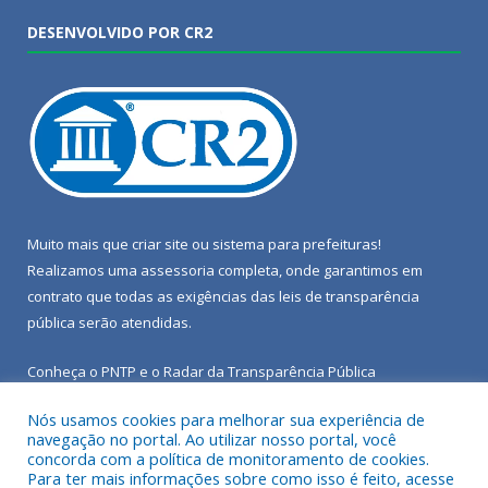
DESENVOLVIDO POR CR2
Muito mais que
criar site
ou
sistema para prefeituras
!
Realizamos uma
assessoria
completa, onde garantimos em
contrato que todas as exigências das
leis de transparência
pública
serão atendidas.
Conheça o
PNTP
e o
Radar da Transparência Pública
Nós usamos cookies para melhorar sua experiência de
navegação no portal. Ao utilizar nosso portal, você
concorda com a política de monitoramento de cookies.
Para ter mais informações sobre como isso é feito, acesse
Todos os direitos reservados a Câmara Municipal de Porto de