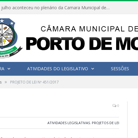
Hoje dia 05 de julho aconteceu no plenário da Camara Municipal de Porto de Moz a Sessão Solene de Abertura dos Trabalhos Legislativos 2º Período da 23ª Legislatura
RA
ATIVIDADES DO LEGISLATIVO
SESSÕES
»
s
PROJETO DE LEI Nº 451/2017
0
ATIVIDADES LEGISLATIVAS
,
PROJETOS DE LEI