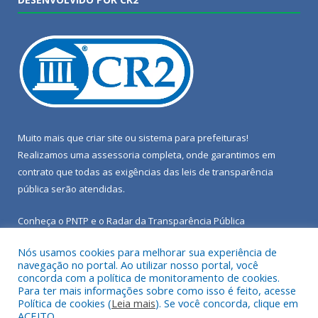
Muito mais que
criar site
ou
sistema para prefeituras
!
Realizamos uma
assessoria
completa, onde garantimos em
contrato que todas as exigências das
leis de transparência
pública
serão atendidas.
Conheça o
PNTP
e o
Radar da Transparência Pública
Nós usamos cookies para melhorar sua experiência de
navegação no portal. Ao utilizar nosso portal, você
concorda com a política de monitoramento de cookies.
Para ter mais informações sobre como isso é feito, acesse
Todos os direitos reservados a Câmara Municipal de Porto de
Política de cookies (
Leia mais
). Se você concorda, clique em
Moz.
ACEITO.