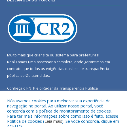
Muito mais que
criar site
ou
sistema para prefeituras
!
Realizamos uma
assessoria
completa, onde garantimos em
contrato que todas as exigências das
leis de transparência
pública
serão atendidas.
Conheça o
PNTP
e o
Radar da Transparência Pública
Nós usamos cookies para melhorar sua experiência de
navegação no portal. Ao utilizar nosso portal, você
concorda com a política de monitoramento de cookies.
Para ter mais informações sobre como isso é feito, acesse
Todos os direitos reservados a Câmara Municipal de Porto de
Política de cookies (
Leia mais
). Se você concorda, clique em
Moz.
ACEITO.