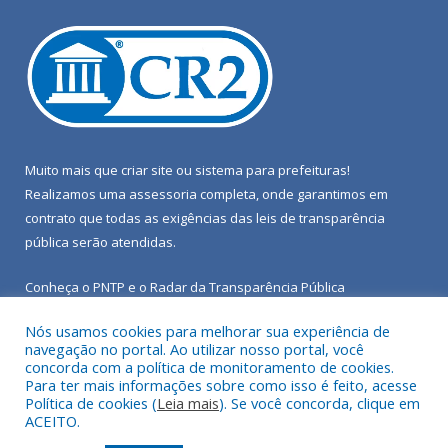
Muito mais que
criar site
ou
sistema para prefeituras
!
Realizamos uma
assessoria
completa, onde garantimos em
contrato que todas as exigências das
leis de transparência
pública
serão atendidas.
Conheça o
PNTP
e o
Radar da Transparência Pública
Nós usamos cookies para melhorar sua experiência de
navegação no portal. Ao utilizar nosso portal, você
concorda com a política de monitoramento de cookies.
Para ter mais informações sobre como isso é feito, acesse
Todos os direitos reservados a Câmara Municipal de Porto de
Política de cookies (
Leia mais
). Se você concorda, clique em
Moz.
ACEITO.