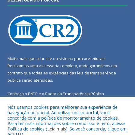
Muito mais que
criar site
ou
sistema para prefeituras
!
Realizamos uma
assessoria
completa, onde garantimos em
contrato que todas as exigências das
leis de transparência
pública
serão atendidas.
Conheça o
PNTP
e o
Radar da Transparência Pública
Nós usamos cookies para melhorar sua experiência de
navegação no portal. Ao utilizar nosso portal, você
concorda com a política de monitoramento de cookies.
Para ter mais informações sobre como isso é feito, acesse
Todos os direitos reservados a Câmara Municipal de Porto de
Política de cookies (
Leia mais
). Se você concorda, clique em
Moz.
ACEITO.