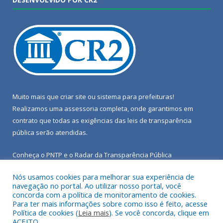
Muito mais que
criar site
ou
sistema para prefeituras
!
Realizamos uma
assessoria
completa, onde garantimos em
contrato que todas as exigências das
leis de transparência
pública
serão atendidas.
Conheça o
PNTP
e o
Radar da Transparência Pública
Nós usamos cookies para melhorar sua experiência de
navegação no portal. Ao utilizar nosso portal, você
concorda com a política de monitoramento de cookies.
Para ter mais informações sobre como isso é feito, acesse
Todos os direitos reservados a Câmara Municipal de Porto de
Política de cookies (
Leia mais
). Se você concorda, clique em
Moz.
ACEITO.