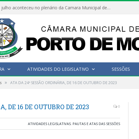
Hoje dia 05 de julho aconteceu no plenário da Camara Municipal de Porto de Moz a Sessão Solene de Abertura dos Trabalhos Legislativos 2º Período da 23ª Legislatura
RA
ATIVIDADES DO LEGISLATIVO
SESSÕES
»
s
ATA DA 24ª SESSÃO ORDINÁRIA, DE 16 DE OUTUBRO DE 2023
A, DE 16 DE OUTUBRO DE 2023
0
ATIVIDADES LEGISLATIVAS
,
PAUTAS E ATAS DAS SESSÕES